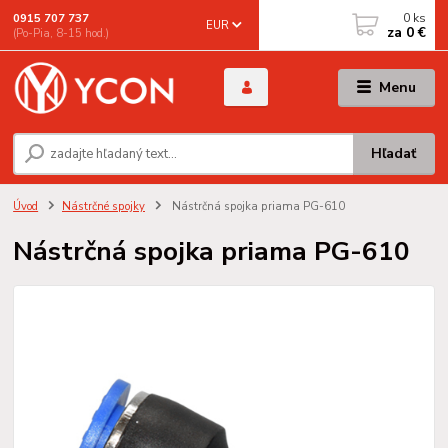
0
ks
0915 707 737
EUR
za
0 €
(Po-Pia, 8-15 hod.)
Menu
Hľadať
Úvod
Nástrčné spojky
Nástrčná spojka priama PG-610
Nástrčná spojka priama PG-610