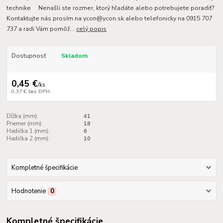
technike Nenašli ste rozmer, ktorý hľadáte alebo potrebujete poradiť?
Kontaktujte nás prosím na ycon@ycon.sk alebo telefonicky na 0915 707
737 a radi Vám pomôž...
celý popis
Dostupnosť
Skladom
0,45 €
/
ks
0,37 €
bez DPH
Dĺžka (mm):
41
Priemer (mm):
18
Hadička 1 (mm):
6
Hadička 2 (mm):
10
Kompletné špecifikácie
Hodnotenie
0
Kompletné špecifikácie