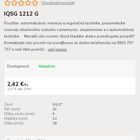
Ohodnotiť produkt
IQSG 1212 G
Použitie: automatizácia, meracia a regulačná technika, pneumatické
rozvody stlačeného vzduchu v priemysle, stojárenstve a v automobilnej
technike Nenašli ste rozmer, ktorý hľadáte alebo potrebujete poradiť?
Kontaktujte nás prosím na ycon@ycon.sk alebo telefonicky na 0915 707
737 a radi Vám pomôž...
celý popis
Dostupnosť
Skladom
2,42 €
/
ks
1,97 €
bez DPH
Závit:
G1/2"
SW (mm):
21
Dĺžka závitu (mm):
9
Hadička (mm):
12
Dĺžka (mm):
28