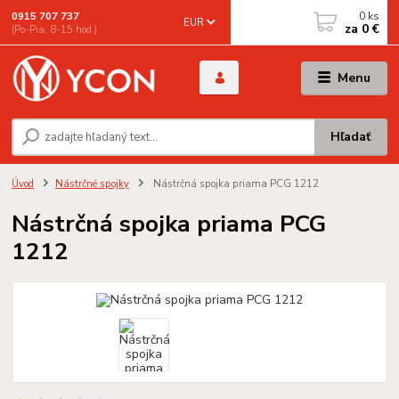
0
ks
0915 707 737
EUR
za
0 €
(Po-Pia, 8-15 hod.)
Menu
Hľadať
Úvod
Nástrčné spojky
Nástrčná spojka priama PCG 1212
Nástrčná spojka priama PCG
1212