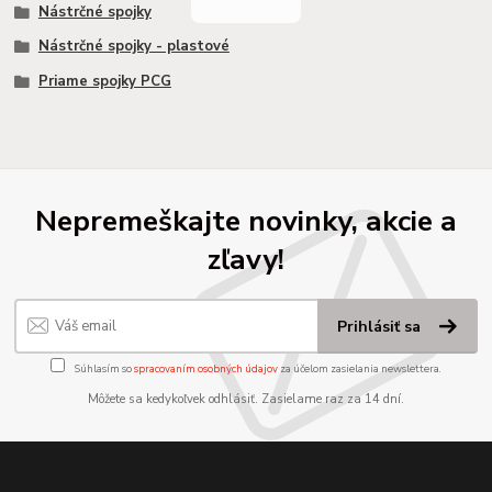
Nástrčné spojky
Nástrčné spojky - plastové
Priame spojky PCG
Nepremeškajte novinky, akcie a
zľavy!
Prihlásiť sa
Súhlasím so
spracovaním osobných údajov
za účelom zasielania newslettera.
Môžete sa kedykoľvek odhlásiť. Zasielame raz za 14 dní.