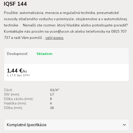
IQSF 144
Použitie: automatizácia, meracia a regulačná technika, pneumatické
rozvody stlačeného vzduchu v priemysle, stojárenstve a v automobilnej
technike Nenašli ste rozmer, ktorý hľadáte alebo potrebujete poradiť?
Kontaktujte nás prosím na ycon@ycon.sk alebo telefonicky na 0915 707
737 a radi Vám pomôž...
celý popis
Dostupnosť
Skladom
1,44 €
/
ks
1,17 €
bez DPH
Závit:
G1/4"
SW (mm):
17
Dĺžka závitu (mm):
9
Hadička (mm):
4
Dĺžka (mm):
26
Kompletné špecifikácie