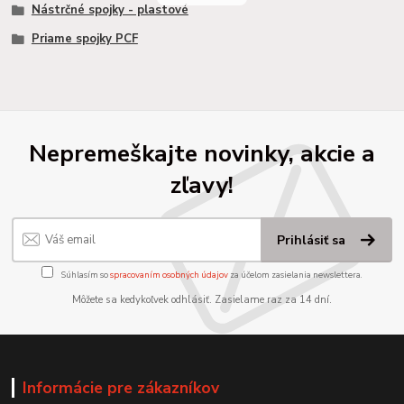
Nástrčné spojky - plastové
Priame spojky PCF
Nepremeškajte novinky, akcie a
zľavy!
Prihlásiť sa
Súhlasím so
spracovaním osobných údajov
za účelom zasielania newslettera.
Môžete sa kedykoľvek odhlásiť. Zasielame raz za 14 dní.
Informácie pre zákazníkov