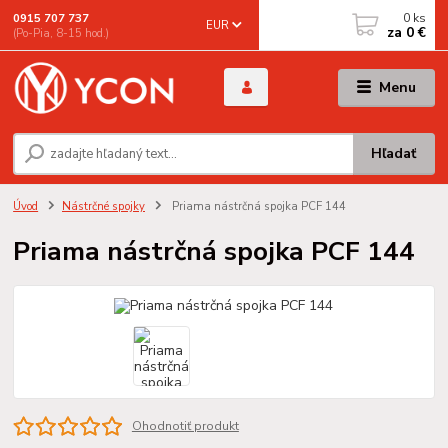
0
ks
0915 707 737
EUR
za
0 €
(Po-Pia, 8-15 hod.)
Menu
Hľadať
Úvod
Nástrčné spojky
Priama nástrčná spojka PCF 144
Priama nástrčná spojka PCF 144
Ohodnotiť produkt