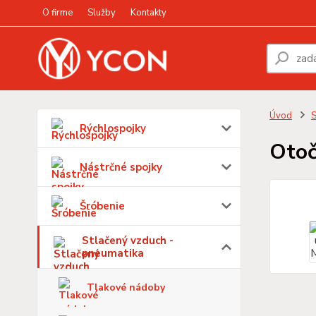
O firme
Služby
Kontakty
Úvod
S
Rýchlospojky
Otoč
Nástrčné spojky
Šróbenie
Stlačený vzduch -
pneumatika
Tlakové nádoby