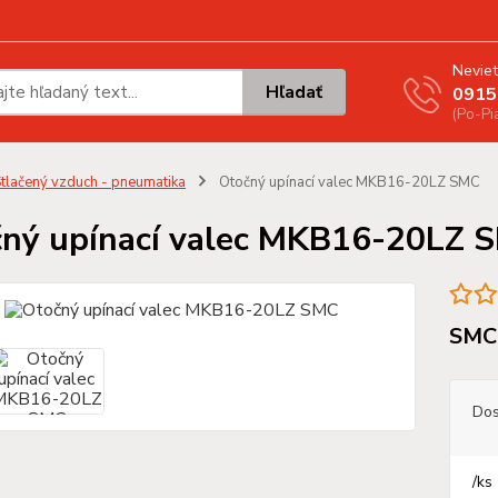
Neviet
Hľadať
0915
(Po-Pi
tlačený vzduch - pneumatika
Otočný upínací valec MKB16-20LZ SMC
ný upínací valec MKB16-20LZ 
SMC 
Dos
/
ks