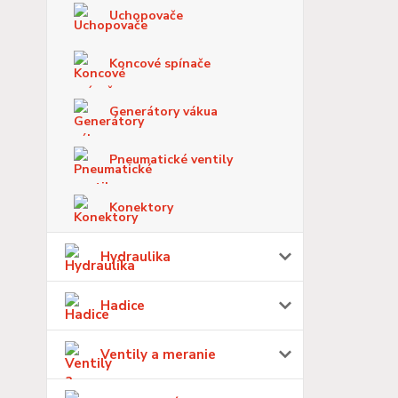
Uchopovače
Koncové spínače
Generátory vákua
Pneumatické ventily
Konektory
Hydraulika
Hadice
Ventily a meranie