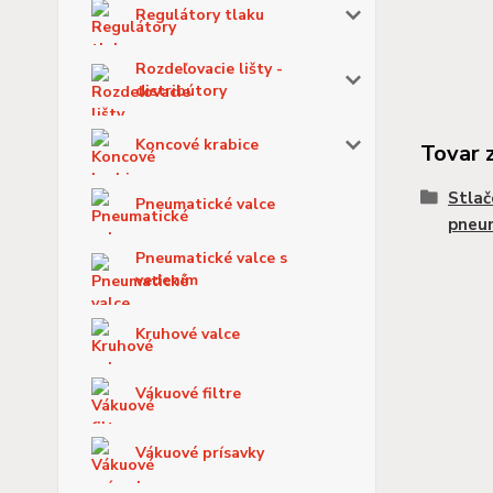
Regulátory tlaku
Rozdeľovacie lišty -
distribútory
Koncové krabice
Tovar 
Stlač
Pneumatické valce
pneu
Pneumatické valce s
vedením
Kruhové valce
Vákuové filtre
Vákuové prísavky