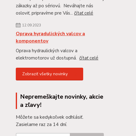
zákazky až po sériovú. Neváhajte nás
osloviť, pripravíme pre Vás...
čítať celé
12.09.2023
Oprava hyradulických valcov a
komponentov
Oprava hydraulických valcov a
elektromotorov už dostupná.
čítať celé
Zobraziť všetky novinky
Nepremeškajte novinky, akcie
a zľavy!
Môžete sa kedykoľvek odhlásiť.
Zasielame raz za 14 dní.