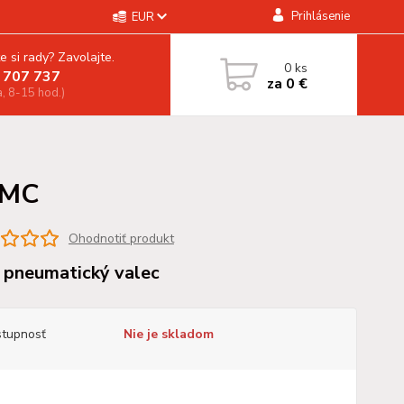
Prihlásenie
EUR
e si rady? Zavolajte.
0
ks
 707 737
za
0 €
a, 8-15 hod.)
SMC
Ohodnotiť produkt
pneumatický valec
tupnosť
Nie je skladom