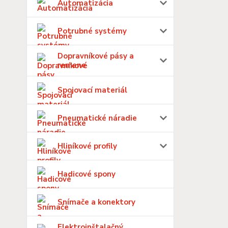
Automatizácia
Potrubné systémy
Dopravníkové pásy a
remene
Spojovací materiál
Pneumatické náradie
Hliníkové profily
Hadicové spony
Snímače a konektory
Elektroinštalačný