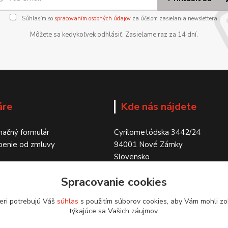
Súhlasím so
spracovaním osobných údajov
za účelom zasielania newslettera.
Môžete sa kedykoľvek odhlásiť. Zasielame raz za 14 dní.
áre
Kde nás nájdete
ačný formulár
Cyrilometódska 3442/24
penie od zmluvy
94001 Nové Zámky
Slovensko
Spracovanie cookies
eri potrebujú Váš
súhlas
s použitím súborov cookies, aby Vám mohli zo
týkajúce sa Vašich záujmov.