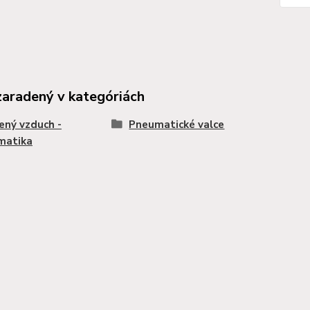
zaradený v kategóriách
ený vzduch -
Pneumatické valce
matika