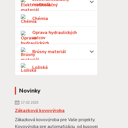
materiál
Chémia
Oprava hydraulických
valcov
Brúsny materiál
Ložiská
Novinky
17.02.2025
Zákazková kovovýroba
Zákazková kovovýroba pre Vaše projekty.
Kovovýroba pre automatizáciu, od kusovej