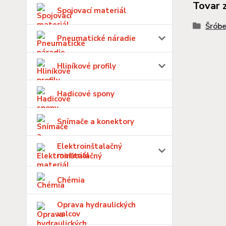
Tovar 
Spojovací materiál
Šróbe
Pneumatické náradie
Hliníkové profily
Hadicové spony
Snímače a konektory
Elektroinštalačný
materiál
Chémia
Oprava hydraulických
valcov