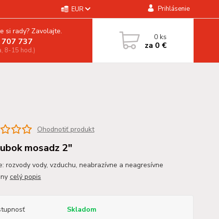
Prihlásenie
EUR
e si rady? Zavolajte.
0
ks
 707 737
za
0 €
a, 8-15 hod.)
Ohodnotiť produkt
ubok mosadz 2"
ie: rozvody vody, vzduchu, neabrazívne a neagresívne
iny
celý popis
tupnosť
Skladom