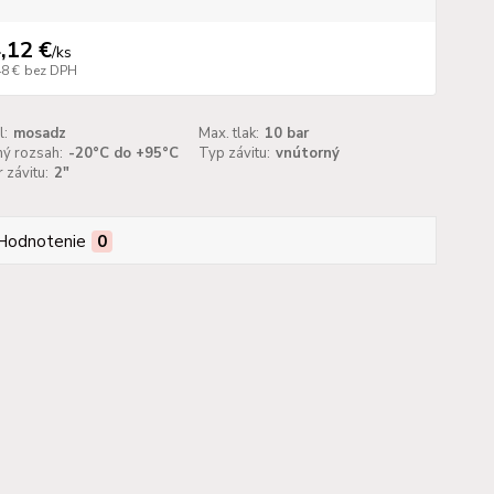
,12 €
/
ks
48 €
bez DPH
l:
mosadz
Max. tlak:
10 bar
ný rozsah:
-20°C do +95°C
Typ závitu:
vnútorný
závitu:
2"
Hodnotenie
0