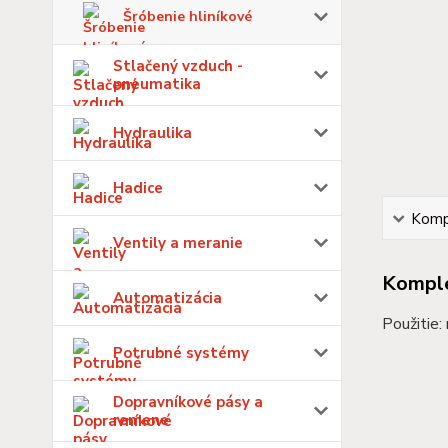
Šróbenie hliníkové
Stlačený vzduch -
pneumatika
Hydraulika
Hadice
Kompl
Ventily a meranie
Komple
Automatizácia
Použitie:
Potrubné systémy
Dopravníkové pásy a
remene