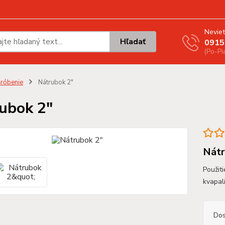
Neviet
Hľadať
0915
(Po-Pi
róbenie
Nátrubok 2"
ubok 2"
Nátr
Použit
kvapal
Dos