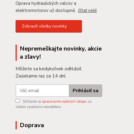
Oprava hydraulických valcov a
elektromotorov už dostupná.
čítať celé
Zobraziť všetky novinky
Nepremeškajte novinky, akcie
a zľavy!
Môžete sa kedykoľvek odhlásiť.
Zasielame raz za 14 dní.
Prihlásiť sa
Súhlasím so
spracovaním osobných údajov
za
účelom zasielania newslettera.
Doprava