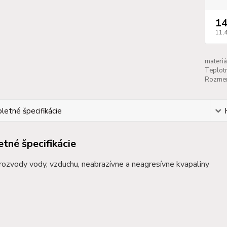
14
11,
materiá
Teplot
Rozmer 
etné špecifikácie
tné špecifikácie
 rozvody vody, vzduchu, neabrazívne a neagresívne kvapaliny