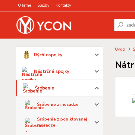
O firme
Služby
Kontakty
Úvod
Š
Rýchlospojky
Nátr
Nástrčné spojky
Šróbenie
Šróbenie z mosadze
Šróbenie z poniklovanej
mosadze