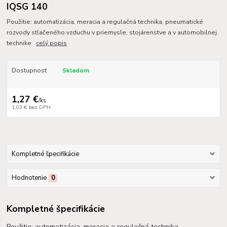
IQSG 140
Použitie: automatizácia, meracia a regulačná technika, pneumatické
rozvody stlačeného vzduchu v priemysle, stojárenstve a v automobilnej
technike
celý popis
Dostupnosť
Skladom
1,27 €
/
ks
1,03 €
bez DPH
Kompletné špecifikácie
Hodnotenie
0
Kompletné špecifikácie
Použitie: automatizácia, meracia a regulačná technika,