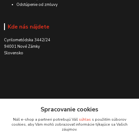
Odstúpenie od zmluvy
Kde nás nájdete
Cyrilometódska 3442/24
94001 Nové Zámky
Slovensko
Kontakt
Spracovanie cookies
0915 707 737
Náš e-shop a partneri potrebujú Váš
súhlas
s použitím súborov
(Po-Pia, 8-15 hod.)
cookies, aby Vám mohli zobrazovať informácie týkajúce sa Vašich
záujmov.
ycon@ycon.sk