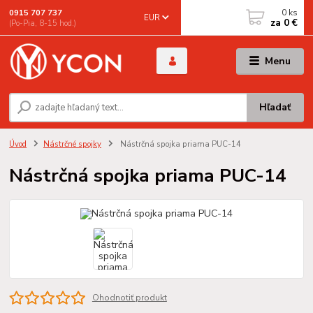
0
ks
0915 707 737
EUR
za
0 €
(Po-Pia, 8-15 hod.)
Menu
Hľadať
Úvod
Nástrčné spojky
Nástrčná spojka priama PUC-14
Nástrčná spojka priama PUC-14
Ohodnotiť produkt