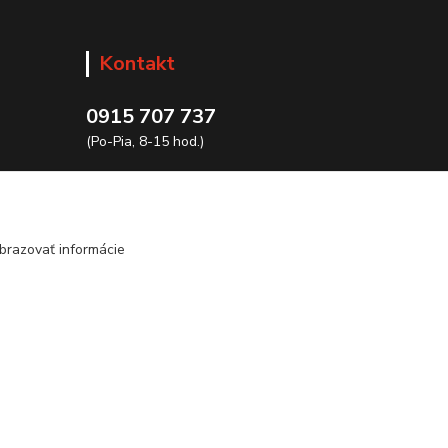
Kontakt
0915 707 737
(Po-Pia, 8-15 hod.)
ycon@ycon.sk
brazovať informácie
Vytvorené na
Eshop-rychlo.sk