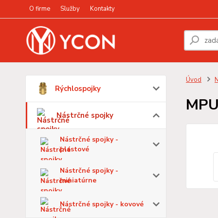
O firme
Služby
Kontakty
Úvod
N
Rýchlospojky
MPU
Nástrčné spojky
Nástrčné spojky -
plastové
Nástrčné spojky -
miniatúrne
Nástrčné spojky - kovové