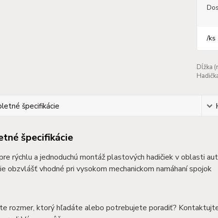
Dos
/
ks
Dĺžka (
Hadička
etné špecifikácie
tné špecifikácie
 pre rýchlu a jednoduchú montáž plastových hadičiek v oblasti au
ie obzvlášť vhodné pri vysokom mechanickom namáhaní spojok
te rozmer, ktorý hľadáte alebo potrebujete poradiť? Kontaktujt