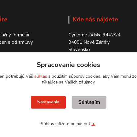
áre
Kde nás nájdete
ačný formulár
Cyrilometódska 3442/24
penie od zmluvy
94001 Nové Zámky
Slovensko
Spracovanie cookies
eri potrebujú Váš
súhlas
s použitím súborov cookies, aby Vám mohli zo
týkajúce sa Vašich záujmov.
Súhlasím
Nastavenia
Súhlas môžete odmietnuť
tu
.