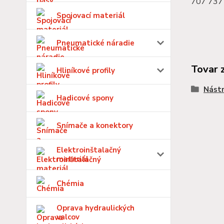
707 737 
Spojovací materiál
Pneumatické náradie
Tovar 
Hliníkové profily
Nástr
Hadicové spony
Snímače a konektory
Elektroinštalačný
materiál
Chémia
Oprava hydraulických
valcov