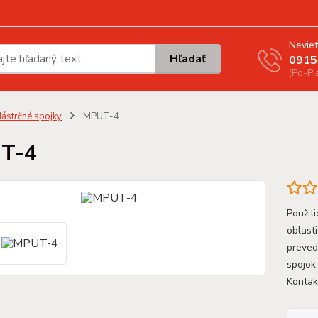
Neviet
Hľadať
0915
(Po-Pi
ástrčné spojky
MPUT-4
T-4
Použit
oblast
preved
spojok
Kontak