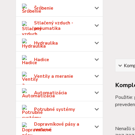
Šróbenie
Stlačený vzduch -
pneumatika
Hydraulika
Hadice
Kompl
Ventily a meranie
Komple
Automatizácia
Použitie:
preveden
Potrubné systémy
Dopravníkové pásy a
Nenašli s
remene