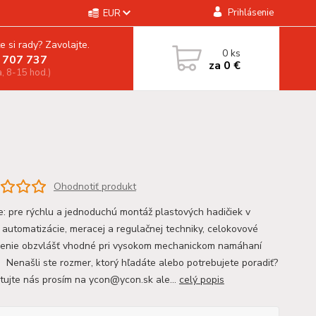
Prihlásenie
EUR
e si rady? Zavolajte.
0
ks
 707 737
za
0 €
a, 8-15 hod.)
Ohodnotiť produkt
ie: pre rýchlu a jednoduchú montáž plastových hadičiek v
i automatizácie, meracej a regulačnej techniky, celokovové
enie obzvlášť vhodné pri vysokom mechanickom namáhaní
 Nenašli ste rozmer, ktorý hľadáte alebo potrebujete poradiť?
tujte nás prosím na ycon@ycon.sk ale...
celý popis