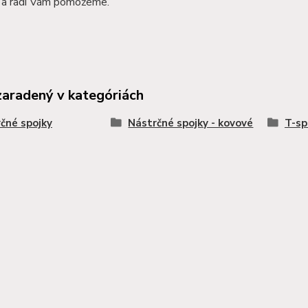
a radi Vám pomôžeme.
zaradený v kategóriách
čné spojky
Nástrčné spojky - kovové
T-s