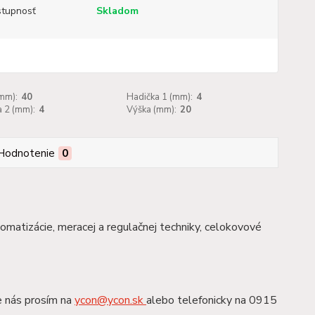
tupnosť
Skladom
mm):
40
Hadička 1 (mm):
4
 2 (mm):
4
Výška (mm):
20
Hodnotenie
0
tomatizácie, meracej a regulačnej techniky, celokovové
e nás prosím na
ycon@ycon.sk
alebo telefonicky na 0915