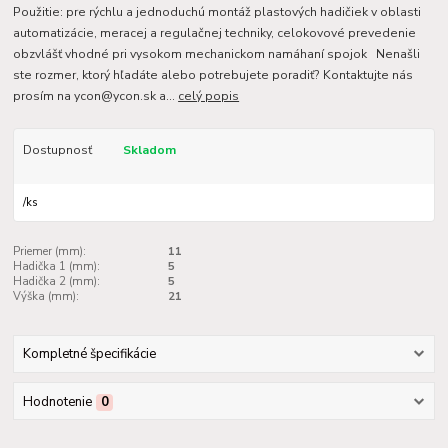
Použitie: pre rýchlu a jednoduchú montáž plastových hadičiek v oblasti
automatizácie, meracej a regulačnej techniky, celokovové prevedenie
obzvlášť vhodné pri vysokom mechanickom namáhaní spojok Nenašli
ste rozmer, ktorý hľadáte alebo potrebujete poradiť? Kontaktujte nás
prosím na ycon@ycon.sk a...
celý popis
Dostupnosť
Skladom
/
ks
Priemer (mm):
11
Hadička 1 (mm):
5
Hadička 2 (mm):
5
Výška (mm):
21
Kompletné špecifikácie
Hodnotenie
0