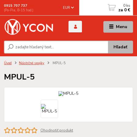
0
ks
0915 707 737
EUR
za
0 €
(Po-Pia, 8-15 hod.)
Menu
Hľadať
Úvod
Nástrčné spojky
MPUL-5
MPUL-5
Ohodnotiť produkt