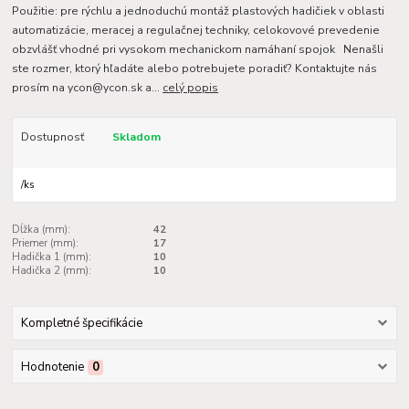
Použitie: pre rýchlu a jednoduchú montáž plastových hadičiek v oblasti
automatizácie, meracej a regulačnej techniky, celokovové prevedenie
obzvlášť vhodné pri vysokom mechanickom namáhaní spojok Nenašli
ste rozmer, ktorý hľadáte alebo potrebujete poradiť? Kontaktujte nás
prosím na ycon@ycon.sk a...
celý popis
Dostupnosť
Skladom
/
ks
Dĺžka (mm):
42
Priemer (mm):
17
Hadička 1 (mm):
10
Hadička 2 (mm):
10
Kompletné špecifikácie
Hodnotenie
0