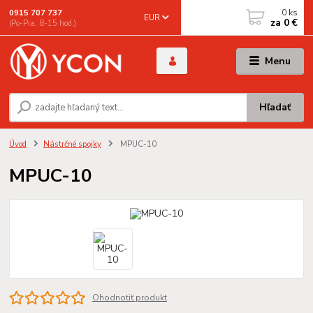
0
ks
0915 707 737
EUR
za
0 €
(Po-Pia, 8-15 hod.)
Menu
Hľadať
Úvod
Nástrčné spojky
MPUC-10
MPUC-10
Ohodnotiť produkt