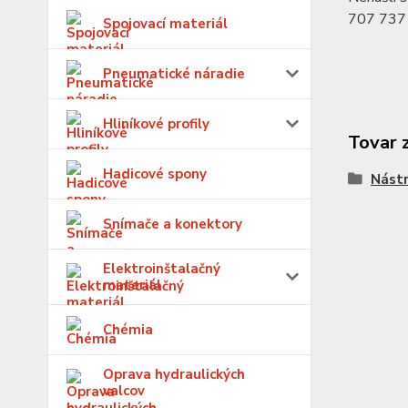
707 737 
Spojovací materiál
Pneumatické náradie
Hliníkové profily
Tovar 
Hadicové spony
Nástr
Snímače a konektory
Elektroinštalačný
materiál
Chémia
Oprava hydraulických
valcov