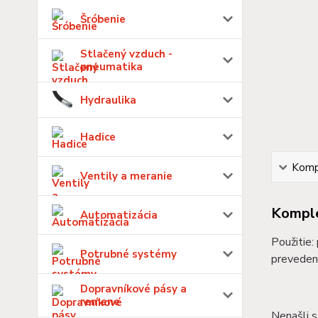
Šróbenie
Stlačený vzduch -
pneumatika
Hydraulika
Hadice
Kompl
Ventily a meranie
Komple
Automatizácia
Použitie:
Potrubné systémy
preveden
Dopravníkové pásy a
remene
Nenašli s