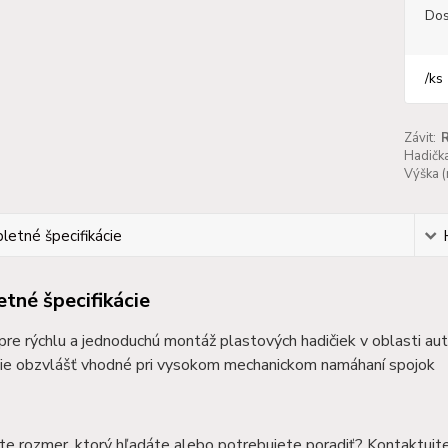
Dos
/
ks
Závit:
R
Hadičk
Výška 
etné špecifikácie
tné špecifikácie
 pre rýchlu a jednoduchú montáž plastových hadičiek v oblasti au
ie obzvlášť vhodné pri vysokom mechanickom namáhaní spojok
te rozmer, ktorý hľadáte alebo potrebujete poradiť? Kontaktujt