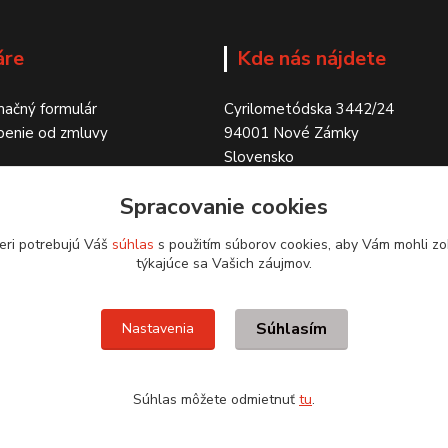
áre
Kde nás nájdete
ačný formulár
Cyrilometódska 3442/24
penie od zmluvy
94001 Nové Zámky
Slovensko
Spracovanie cookies
eri potrebujú Váš
súhlas
s použitím súborov cookies, aby Vám mohli zo
týkajúce sa Vašich záujmov.
Súhlasím
Nastavenia
Súhlas môžete odmietnuť
tu
.