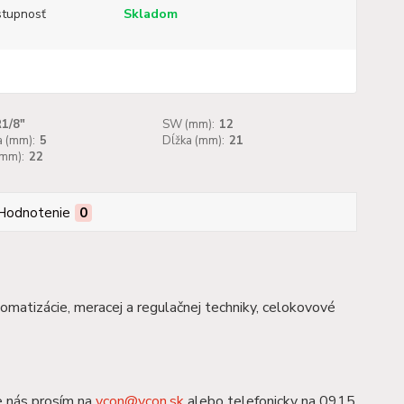
tupnosť
Skladom
1/8"
SW (mm):
12
a (mm):
5
Dĺžka (mm):
21
(mm):
22
Hodnotenie
0
tomatizácie, meracej a regulačnej techniky, celokovové
e nás prosím na
ycon@ycon.sk
alebo telefonicky na 0915