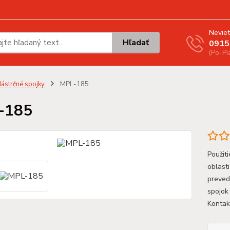
Neviet
Hľadať
0915
(Po-Pi
ástrčné spojky
MPL-185
-185
Použit
oblast
preved
spojok
Kontak