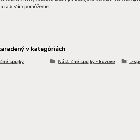
a radi Vám pomôžeme.
zaradený v kategóriách
čné spojky
Nástrčné spojky - kovové
L-sp