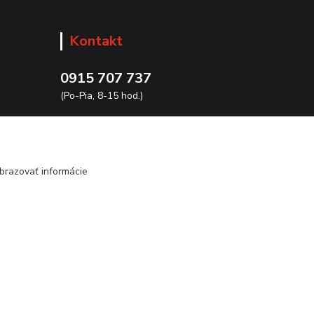
Kontakt
0915 707 737
(Po-Pia, 8-15 hod.)
ycon@ycon.sk
brazovať informácie
Vytvorené na
Eshop-rychlo.sk