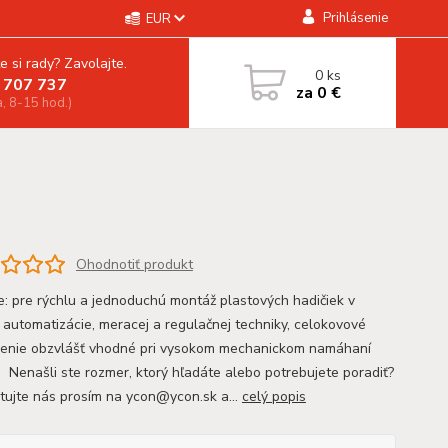
Prihlásenie
EUR
e si rady? Zavolajte.
0
ks
 707 737
za
0 €
a, 8-15 hod.)
Ohodnotiť produkt
ie: pre rýchlu a jednoduchú montáž plastových hadičiek v
i automatizácie, meracej a regulačnej techniky, celokovové
enie obzvlášť vhodné pri vysokom mechanickom namáhaní
 Nenašli ste rozmer, ktorý hľadáte alebo potrebujete poradiť?
tujte nás prosím na ycon@ycon.sk a...
celý popis