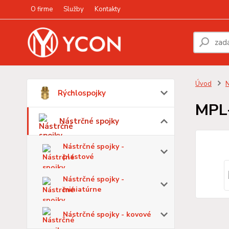
O firme
Služby
Kontakty
Úvod
N
Rýchlospojky
MPL
Nástrčné spojky
Nástrčné spojky -
plastové
Nástrčné spojky -
miniatúrne
Nástrčné spojky - kovové