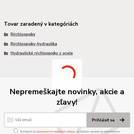
Tovar zaradený v kategóriách
Rýchlospojky
Rýchlospojky-hydraulika
Hydraulické rýchlospojky z ocele
Nepremeškajte novinky, akcie a
zľavy!
Prihlásiť sa
Súhlasím so
spracovaním osobných údajov
za účelom zasielania newslettera.