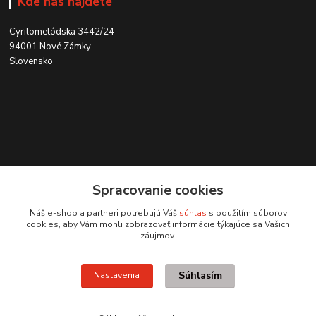
Kde nás nájdete
Cyrilometódska 3442/24
94001 Nové Zámky
Slovensko
Kontakt
Spracovanie cookies
0915 707 737
Náš e-shop a partneri potrebujú Váš
súhlas
s použitím súborov
(Po-Pia, 8-15 hod.)
cookies, aby Vám mohli zobrazovať informácie týkajúce sa Vašich
záujmov.
ycon@ycon.sk
Súhlasím
Nastavenia