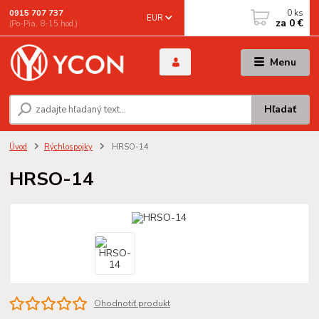
0
ks
0915 707 737
EUR
za
0 €
(Po-Pia, 8-15 hod.)
Menu
Hľadať
Úvod
Rýchlospojky
HRSO-14
HRSO-14
Ohodnotiť produkt