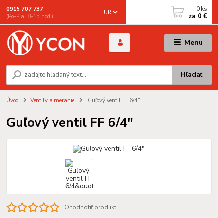
0
ks
0915 707 737
EUR
za
0 €
(Po-Pia, 8-15 hod.)
Menu
Hľadať
Úvod
Ventily a meranie
Guľový ventil FF 6/4"
Guľový ventil FF 6/4"
Ohodnotiť produkt