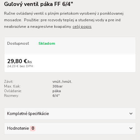
Guľový ventil páka FF 6/4"
Ručne ovládaný ventil s plným prietokom vyrobený z poniklovanej
mosadze. Použitie: pre rozvody teplej a studenej vody a pre iné
neabrazívne a neagresívne kvapaliny.
celý popis
Dostupnosť
Skladom
29,80 €
/
ks
24,23 €
bez DPH
Závit:
vnút./vnút.
Max. tlak:
30bar
Ovládanie:
páka
Rozmery:
6/4"
Kompletné špecifikácie
Hodnotenie
0