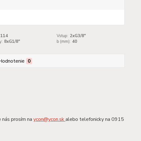
114
Vstup:
2xG3/8"
y:
8xG1/8"
b (mm):
40
Hodnotenie
0
e nás prosím na
ycon@ycon.sk
alebo telefonicky na 0915