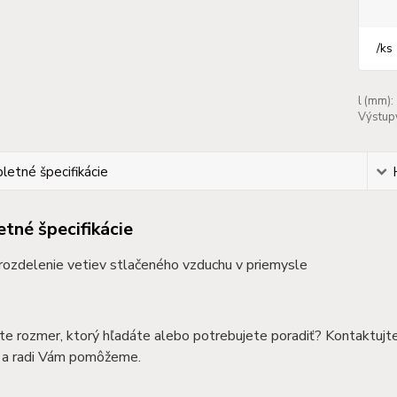
/
ks
l (mm):
Výstup
etné špecifikácie
tné špecifikácie
 rozdelenie vetiev stlačeného vzduchu v priemysle
te rozmer, ktorý hľadáte alebo potrebujete poradiť? Kontaktujt
a radi Vám pomôžeme.