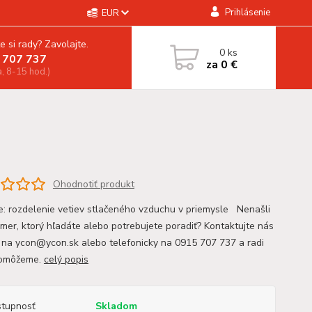
Prihlásenie
EUR
e si rady? Zavolajte.
0
ks
 707 737
za
0 €
a, 8-15 hod.)
Ohodnotiť produkt
ie: rozdelenie vetiev stlačeného vzduchu v priemysle Nenašli
zmer, ktorý hľadáte alebo potrebujete poradiť? Kontaktujte nás
 na ycon@ycon.sk alebo telefonicky na 0915 707 737 a radi
omôžeme.
celý popis
tupnosť
Skladom