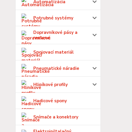
Automatizácia
Potrubné systémy
Dopravníkové pásy a
remene
Spojovací materiál
Pneumatické náradie
Hliníkové profily
Hadicové spony
Snímače a konektory
Elektroinštalačný