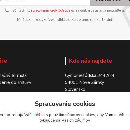
Súhlasím so
spracovaním osobných údajov
za účelom zasielania newslettera.
Môžete sa kedykoľvek odhlásiť. Zasielame raz za 14 dní.
áre
Kde nás nájdete
ačný formulár
Cyrilometódska 3442/24
penie od zmluvy
94001 Nové Zámky
Slovensko
Spracovanie cookies
eri potrebujú Váš
súhlas
s použitím súborov cookies, aby Vám mohli zo
týkajúce sa Vašich záujmov.