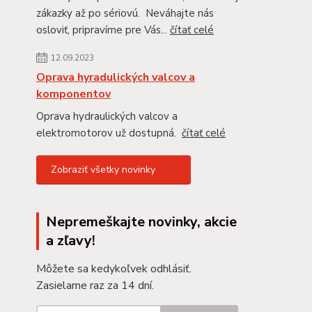
zákazky až po sériovú. Neváhajte nás
osloviť, pripravíme pre Vás...
čítať celé
12.09.2023
Oprava hyradulických valcov a
komponentov
Oprava hydraulických valcov a
elektromotorov už dostupná.
čítať celé
Zobraziť všetky novinky
Nepremeškajte novinky, akcie
a zľavy!
Môžete sa kedykoľvek odhlásiť.
Zasielame raz za 14 dní.