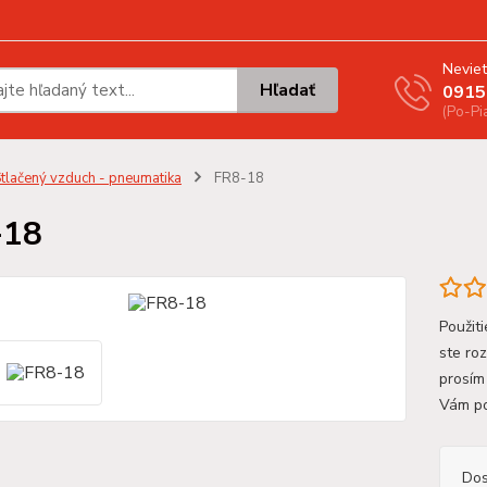
Neviet
Hľadať
0915
(Po-Pi
tlačený vzduch - pneumatika
FR8-18
-18
Použit
ste ro
prosím
Vám p
Dos