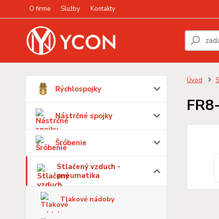
O firme
Služby
Kontakty
Úvod
S
Rýchlospojky
FR8
Nástrčné spojky
Šróbenie
Stlačený vzduch -
pneumatika
Tlakové nádoby