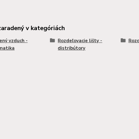
zaradený v kategóriách
ený vzduch -
Rozdeľovacie lišty -
Rozd
matika
distribútory