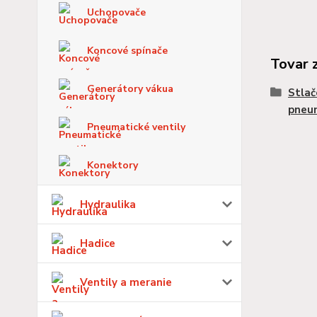
Uchopovače
Koncové spínače
Tovar 
Generátory vákua
Stlač
pneu
Pneumatické ventily
Konektory
Hydraulika
Hadice
Ventily a meranie