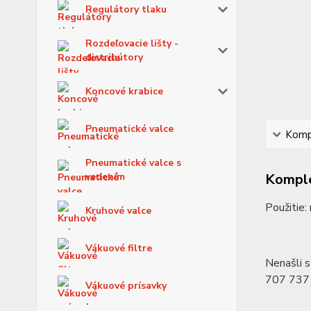
Regulátory tlaku
Rozdeľovacie lišty -
distribútory
Koncové krabice
Pneumatické valce
Kompl
Pneumatické valce s
vedením
Komple
Použitie:
Kruhové valce
Vákuové filtre
Nenašli s
707 737 
Vákuové prísavky