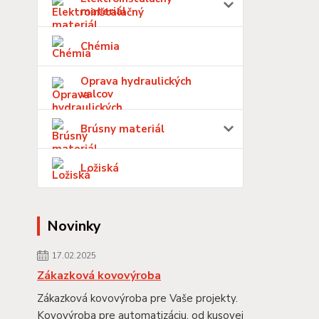
materiál
Chémia
Oprava hydraulických
valcov
Brúsny materiál
Ložiská
Novinky
17.02.2025
Zákazková kovovýroba
Zákazková kovovýroba pre Vaše projekty.
Kovovýroba pre automatizáciu, od kusovej