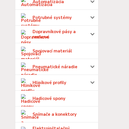
Automatizácia
Potrubné systémy
Dopravníkové pásy a
remene
Spojovací materiál
Pneumatické náradie
Hliníkové profily
Hadicové spony
Snímače a konektory
Elektroinštalačný