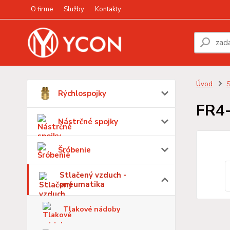
O firme
Služby
Kontakty
Úvod
S
Rýchlospojky
FR4
Nástrčné spojky
Šróbenie
Stlačený vzduch -
pneumatika
Tlakové nádoby