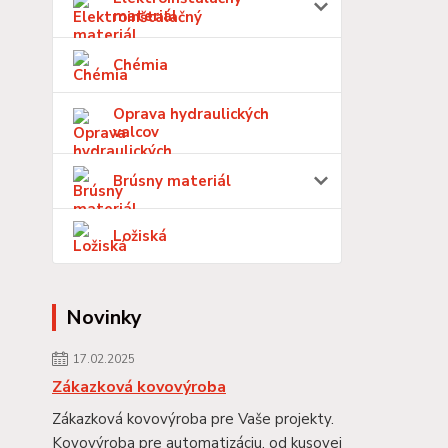
materiál
Chémia
Oprava hydraulických
valcov
Brúsny materiál
Ložiská
Novinky
17.02.2025
Zákazková kovovýroba
Zákazková kovovýroba pre Vaše projekty.
Kovovýroba pre automatizáciu, od kusovej