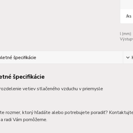
/
ks
l (mm):
Výstup
etné špecifikácie
tné špecifikácie
 rozdelenie vetiev stlačeného vzduchu v priemysle
te rozmer, ktorý hľadáte alebo potrebujete poradiť? Kontaktujt
a radi Vám pomôžeme.