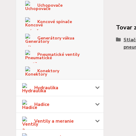
Uchopovače
Koncové spínače
Tovar 
Generátory vákua
Stlač
pneu
Pneumatické ventily
Konektory
Hydraulika
Hadice
Ventily a meranie