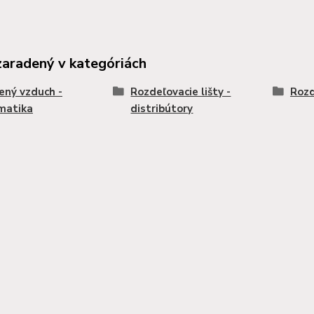
zaradený v kategóriách
ený vzduch -
Rozdeľovacie lišty -
Rozd
matika
distribútory