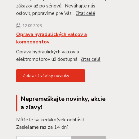
zákazky až po sériovú. Neváhajte nás
osloviť, pripravíme pre Vás...
čítať celé
12.09.2023
Oprava hyradulických valcov a
komponentov
Oprava hydraulických valcov a
elektromotorov už dostupná.
čítať celé
Zobraziť všetky novinky
Nepremeškajte novinky, akcie
a zľavy!
Môžete sa kedykoľvek odhlásiť.
Zasielame raz za 14 dní.