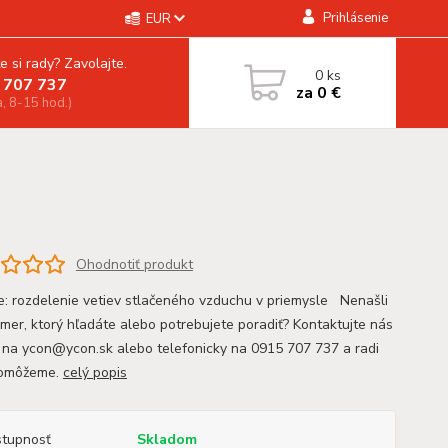
Prihlásenie
EUR
e si rady? Zavolajte.
0
ks
 707 737
za
0 €
a, 8-15 hod.)
Ohodnotiť produkt
ie: rozdelenie vetiev stlačeného vzduchu v priemysle Nenašli
zmer, ktorý hľadáte alebo potrebujete poradiť? Kontaktujte nás
 na ycon@ycon.sk alebo telefonicky na 0915 707 737 a radi
omôžeme.
celý popis
tupnosť
Skladom