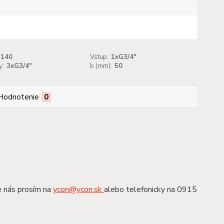
140
Vstup:
1xG3/4"
y:
3xG3/4"
b (mm):
50
Hodnotenie
0
e nás prosím na
ycon@ycon.sk
alebo telefonicky na 0915