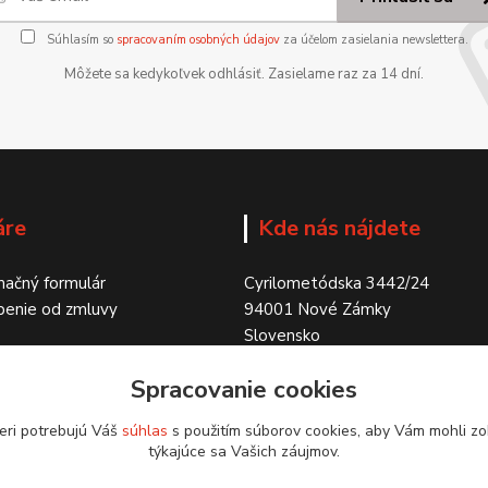
Súhlasím so
spracovaním osobných údajov
za účelom zasielania newslettera.
Môžete sa kedykoľvek odhlásiť. Zasielame raz za 14 dní.
áre
Kde nás nájdete
ačný formulár
Cyrilometódska 3442/24
penie od zmluvy
94001 Nové Zámky
Slovensko
Spracovanie cookies
eri potrebujú Váš
súhlas
s použitím súborov cookies, aby Vám mohli zo
týkajúce sa Vašich záujmov.