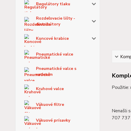
Regulátory tlaku
Rozdeľovacie lišty -
distribútory
Koncové krabice
Pneumatické valce
Kompl
Pneumatické valce s
vedením
Komple
Použitie:
Kruhové valce
Vákuové filtre
Nenašli s
707 737 
Vákuové prísavky