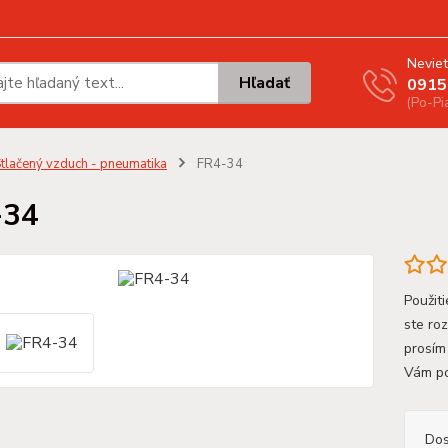
Neviet
Hľadať
0915
(Po-Pi
tlačený vzduch - pneumatika
FR4-34
-34
Použit
ste ro
prosím
Vám p
Dos