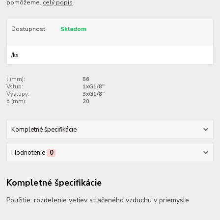
pomôžeme.
celý popis
Dostupnosť
Skladom
/
ks
l (mm):
56
Vstup:
1xG1/8"
Výstupy:
3xG1/8"
b (mm):
20
Kompletné špecifikácie
Hodnotenie
0
Kompletné špecifikácie
Použitie: rozdelenie vetiev stlačeného vzduchu v priemysle