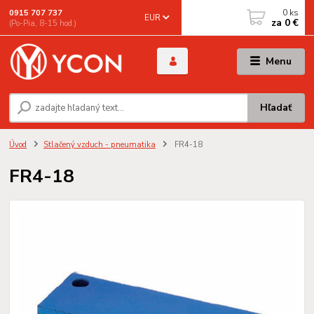
0
ks
0915 707 737
EUR
za
0 €
(Po-Pia, 8-15 hod.)
Menu
Hľadať
Úvod
Stlačený vzduch - pneumatika
FR4-18
FR4-18