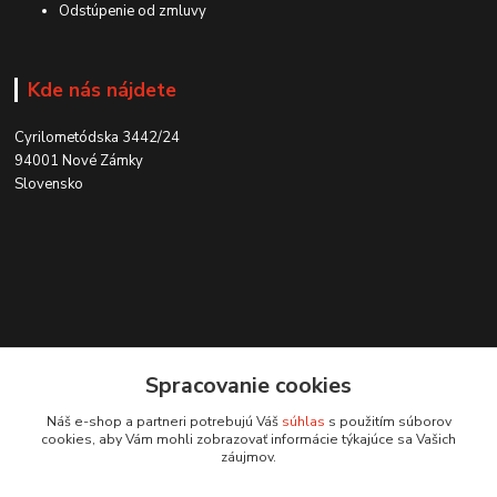
Odstúpenie od zmluvy
Kde nás nájdete
Cyrilometódska 3442/24
94001 Nové Zámky
Slovensko
Kontakt
Spracovanie cookies
0915 707 737
Náš e-shop a partneri potrebujú Váš
súhlas
s použitím súborov
(Po-Pia, 8-15 hod.)
cookies, aby Vám mohli zobrazovať informácie týkajúce sa Vašich
záujmov.
ycon@ycon.sk