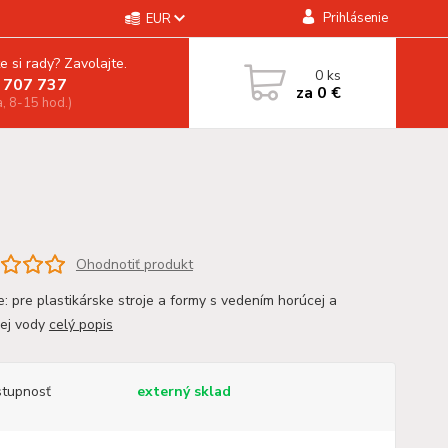
Prihlásenie
EUR
e si rady? Zavolajte.
0
ks
 707 737
za
0 €
a, 8-15 hod.)
Ohodnotiť produkt
e: pre plastikárske stroje a formy s vedením horúcej a
ej vody
celý popis
tupnosť
externý sklad