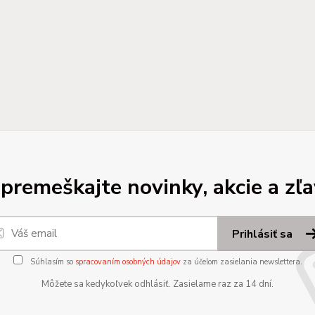
premeškajte novinky, akcie a zľa
Prihlásiť sa
Súhlasím so
spracovaním osobných údajov
za účelom zasielania newslettera.
Môžete sa kedykoľvek odhlásiť. Zasielame raz za 14 dní.