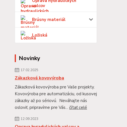
Oprava hydraulických
valcov
Brúsny materiál
Ložiská
Novinky
17.02.2025
Zákazková kovovýroba
Zákazková kovovýroba pre Vaše projekty.
Kovovýroba pre automatizáciu, od kusovej
zákazky až po sériovú. Neváhajte nás
osloviť, pripravíme pre Vás...
čítať celé
12.09.2023
Oprava hyradulických valcov a