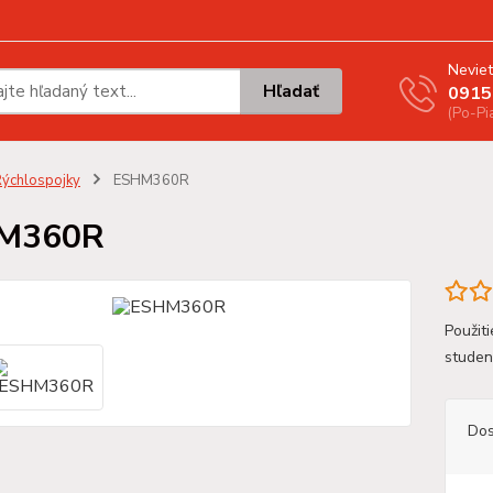
Neviet
Hľadať
0915
(Po-Pi
ýchlospojky
ESHM360R
M360R
Použiti
studen
Dos