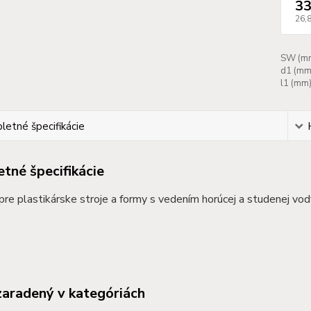
33
26,
SW (mm
d1 (mm
l1 (mm)
etné špecifikácie
tné špecifikácie
 pre plastikárske stroje a formy s vedením horúcej a studenej vo
zaradený v kategóriách