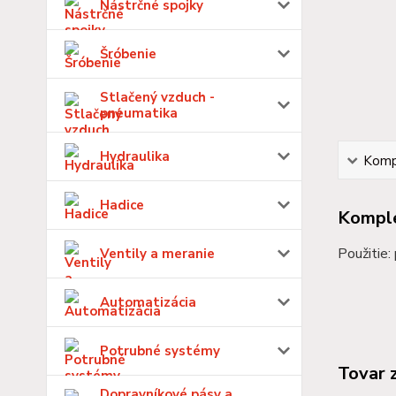
Nástrčné spojky
Šróbenie
Stlačený vzduch -
pneumatika
Hydraulika
Kompl
Hadice
Komple
Použitie:
Ventily a meranie
Automatizácia
Potrubné systémy
Tovar 
Dopravníkové pásy a