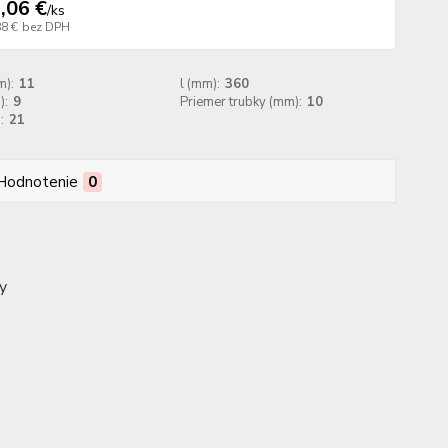
,06 €
/
ks
88 €
bez DPH
):
11
l (mm):
360
):
9
Priemer trubky (mm):
10
:
21
Hodnotenie
0
dy