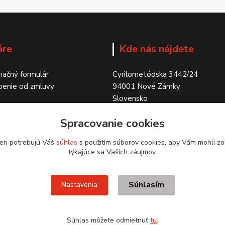
áre
Kde nás nájdete
ačný formulár
Cyrilometódska 3442/24
penie od zmluvy
94001 Nové Zámky
Slovensko
Spracovanie cookies
eri potrebujú Váš
súhlas
s použitím súborov cookies, aby Vám mohli zo
týkajúce sa Vašich záujmov.
Súhlasím
Nastavenia
Súhlas môžete odmietnuť
tu
.