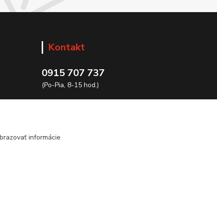
Kontakt
0915 707 737
(Po-Pia, 8-15 hod.)
ycon@ycon.sk
brazovať informácie
Vytvorené na
Eshop-rychlo.sk