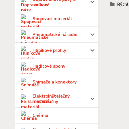
Rýchl
remene
Spojovací materiál
Pneumatické náradie
Hliníkové profily
Hadicové spony
Snímače a konektory
Elektroinštalačný
materiál
Chémia