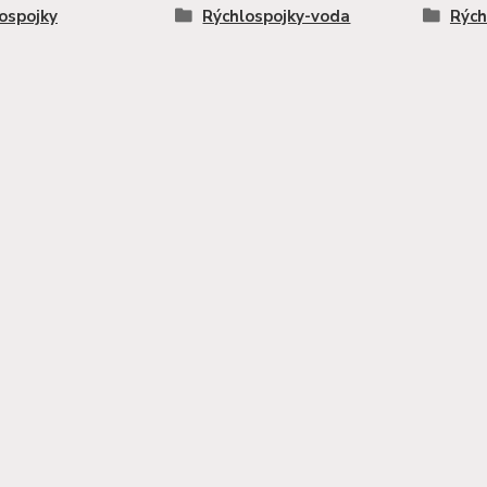
ospojky
Rýchlospojky-voda
Rých