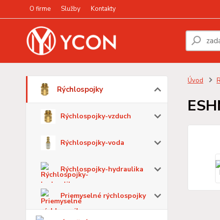
O firme
Služby
Kontakty
Úvod
R
Rýchlospojky
ESH
Rýchlospojky-vzduch
Rýchlospojky-voda
Rýchlospojky-hydraulika
Priemyselné rýchlospojky