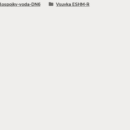
lospojky-voda-DN6
Vsuvka ESHM-R