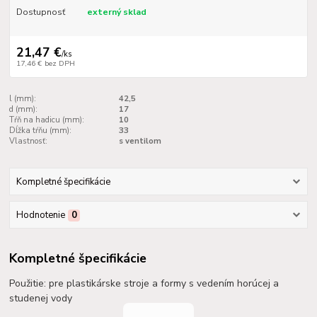
Dostupnosť
externý sklad
21,47 €
/
ks
17,46 €
bez DPH
l (mm):
42,5
d (mm):
17
Tŕň na hadicu (mm):
10
Dĺžka tŕňu (mm):
33
Vlastnosť:
s ventilom
Kompletné špecifikácie
Hodnotenie
0
Kompletné špecifikácie
Použitie: pre plastikárske stroje a formy s vedením horúcej a
studenej vody