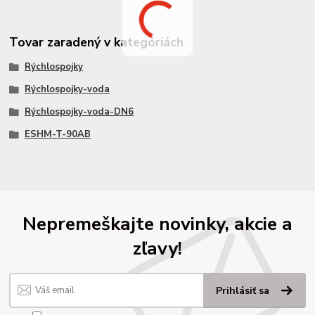
Tovar zaradený v kategóriách
Rýchlospojky
Rýchlospojky-voda
Rýchlospojky-voda-DN6
ESHM-T-90AB
Nepremeškajte novinky, akcie a
zľavy!
Prihlásiť sa