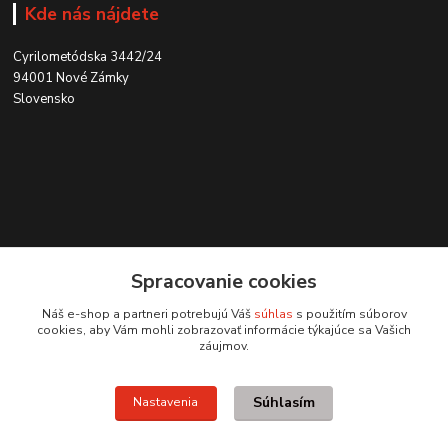
Kde nás nájdete
Cyrilometódska 3442/24
94001 Nové Zámky
Slovensko
Kontakt
Spracovanie cookies
0915 707 737
Náš e-shop a partneri potrebujú Váš
súhlas
s použitím súborov
(Po-Pia, 8-15 hod.)
cookies, aby Vám mohli zobrazovať informácie týkajúce sa Vašich
záujmov.
ycon@ycon.sk
Súhlasím
Nastavenia