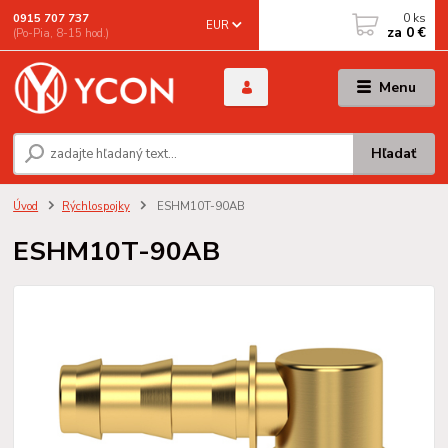
0
ks
0915 707 737
EUR
za
0 €
(Po-Pia, 8-15 hod.)
Menu
Hľadať
Úvod
Rýchlospojky
ESHM10T-90AB
ESHM10T-90AB