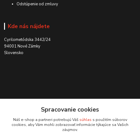
Odstúpenie od zmluvy
Kde nás nájdete
Cyrilometódska 3442/24
94001 Nové Zámky
Slovensko
Kontakt
Spracovanie cookies
0915 707 737
Náš e-shop a partneri potrebujú Váš
súhlas
s použitím súborov
(Po-Pia, 8-15 hod.)
cookies, aby Vám mohli zobrazovať informácie týkajúce sa Vašich
záujmov.
ycon@ycon.sk