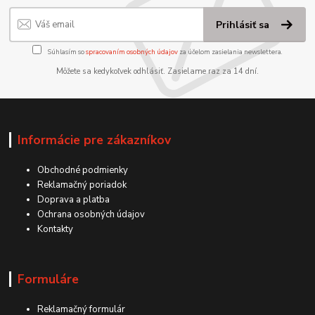
Prihlásiť sa
Súhlasím so
spracovaním osobných údajov
za účelom zasielania newslettera.
Môžete sa kedykoľvek odhlásiť. Zasielame raz za 14 dní.
Informácie pre zákazníkov
Obchodné podmienky
Reklamačný poriadok
Doprava a platba
Ochrana osobných údajov
Kontakty
Formuláre
Reklamačný formulár