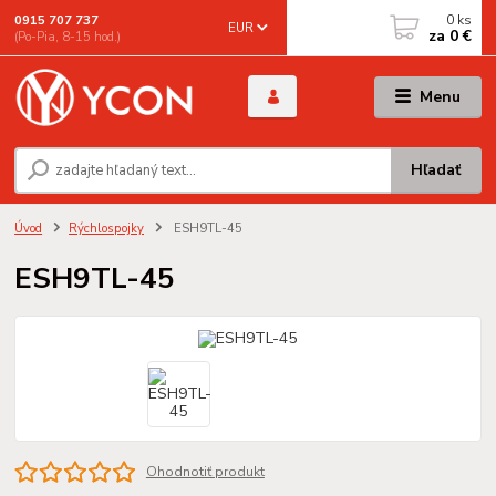
0
ks
0915 707 737
EUR
za
0 €
(Po-Pia, 8-15 hod.)
Menu
Hľadať
Úvod
Rýchlospojky
ESH9TL-45
ESH9TL-45
Ohodnotiť produkt