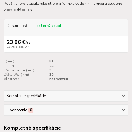
Použitie: pre plastikárske stroje a formy s vedením horúcej a studenej
vody
celý popis
Dostupnosť
externý sklad
23,06 €
/
ks
18,75 €
bez DPH
l (mm):
51
d (mm):
22
Tŕň na hadicu (mm):
9
Dĺžka tŕňu (mm):
30
Vlastnosť:
bez ventilu
Kompletné špecifikácie
Hodnotenie
0
Kompletné špecifikácie