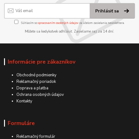
Prihlásiť sa
Súhlasím so
spracovaním osobných údajov
za účelom zasielania newslettera.
Môžete sa kedykoľvek odhlásiť. Zasielame raz za 14 dní.
Informácie pre zákazníkov
Obchodné podmienky
Reklamačný poriadok
Doprava a platba
Ochrana osobných údajov
Kontakty
Formuláre
Reklamačný formulár