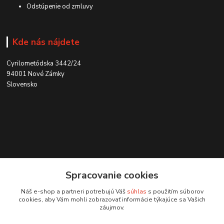
Odstúpenie od zmluvy
Kde nás nájdete
Cyrilometódska 3442/24
94001 Nové Zámky
Slovensko
Kontakt
Spracovanie cookies
0915 707 737
Náš e-shop a partneri potrebujú Váš
súhlas
s použitím súborov
(Po-Pia, 8-15 hod.)
cookies, aby Vám mohli zobrazovať informácie týkajúce sa Vašich
záujmov.
ycon@ycon.sk