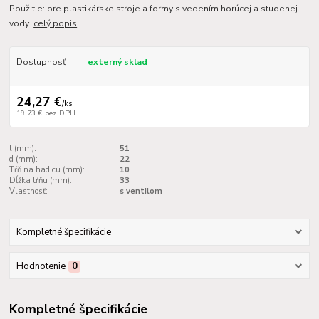
Použitie: pre plastikárske stroje a formy s vedením horúcej a studenej
vody
celý popis
Dostupnosť
externý sklad
24,27 €
/
ks
19,73 €
bez DPH
l (mm):
51
d (mm):
22
Tŕň na hadicu (mm):
10
Dĺžka tŕňu (mm):
33
Vlastnosť:
s ventilom
Kompletné špecifikácie
Hodnotenie
0
Kompletné špecifikácie