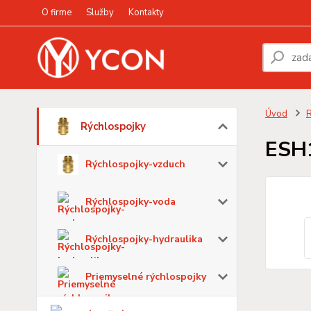
O firme
Služby
Kontakty
Úvod
R
Rýchlospojky
ESH
Rýchlospojky-vzduch
Rýchlospojky-voda
Rýchlospojky-hydraulika
Priemyselné rýchlospojky