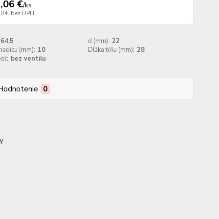
,06 €
/
ks
50 €
bez DPH
64,5
d (mm):
22
hadicu (mm):
10
Dĺžka tŕňu (mm):
28
sť:
bez ventilu
Hodnotenie
0
dy