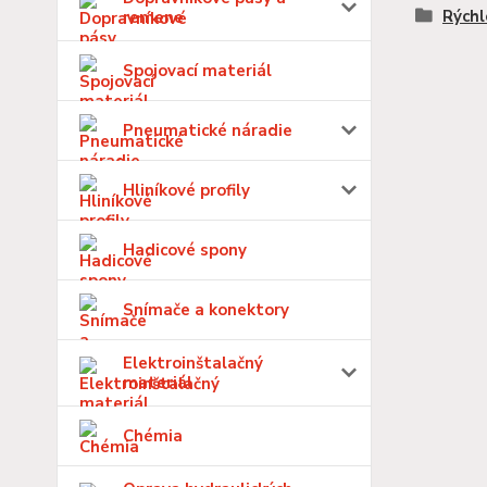
Rýchl
remene
Spojovací materiál
Pneumatické náradie
Hliníkové profily
Hadicové spony
Snímače a konektory
Elektroinštalačný
materiál
Chémia