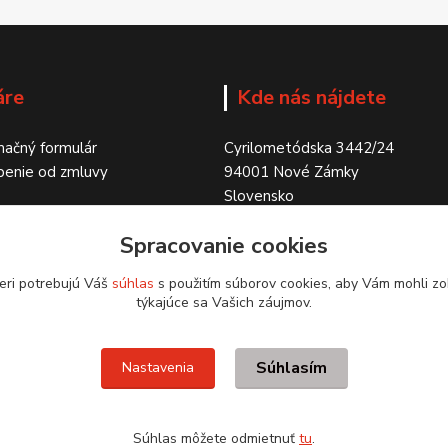
áre
Kde nás nájdete
ačný formulár
Cyrilometódska 3442/24
penie od zmluvy
94001 Nové Zámky
Slovensko
Spracovanie cookies
eri potrebujú Váš
súhlas
s použitím súborov cookies, aby Vám mohli zo
týkajúce sa Vašich záujmov.
Súhlasím
Nastavenia
Súhlas môžete odmietnuť
tu
.