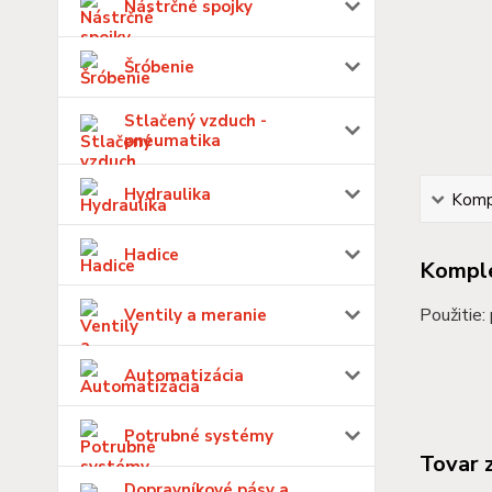
Nástrčné spojky
Šróbenie
Stlačený vzduch -
pneumatika
Hydraulika
Kompl
Hadice
Komple
Použitie:
Ventily a meranie
Automatizácia
Potrubné systémy
Tovar 
Dopravníkové pásy a