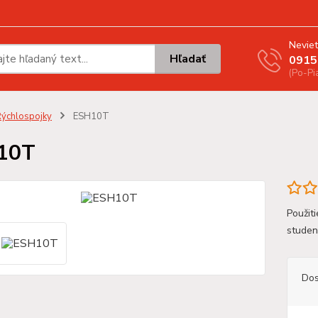
Neviet
Hľadať
0915
(Po-Pi
ýchlospojky
ESH10T
10T
Použiti
stude
Dos