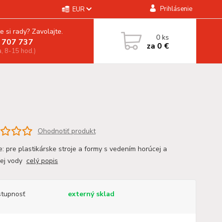
Prihlásenie
EUR
e si rady? Zavolajte.
0
ks
 707 737
za
0 €
a, 8-15 hod.)
Ohodnotiť produkt
e: pre plastikárske stroje a formy s vedením horúcej a
nej vody
celý popis
tupnosť
externý sklad