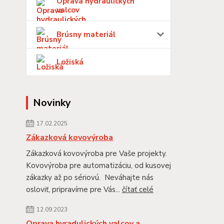
Oprava hydraulických
valcov
Brúsny materiál
Ložiská
Novinky
17.02.2025
Zákazková kovovýroba
Zákazková kovovýroba pre Vaše projekty.
Kovovýroba pre automatizáciu, od kusovej
zákazky až po sériovú. Neváhajte nás
osloviť, pripravíme pre Vás...
čítať celé
12.09.2023
Oprava hyradulických valcov a