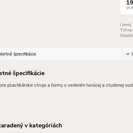
19
15,
l (mm):
Tŕň na 
Vlastno
etné špecifikácie
tné špecifikácie
 pre plastikárske stroje a formy s vedením horúcej a studenej vo
zaradený v kategóriách