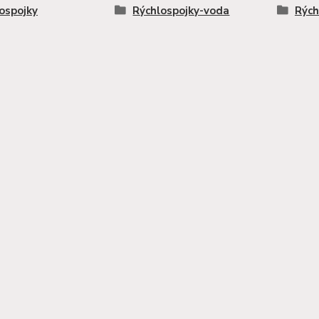
ospojky
Rýchlospojky-voda
Rých