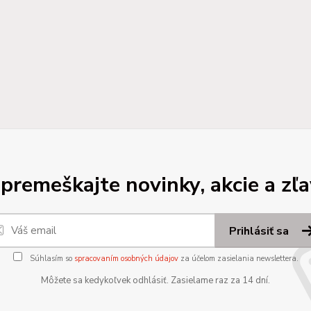
premeškajte novinky, akcie a zľa
Prihlásiť sa
Súhlasím so
spracovaním osobných údajov
za účelom zasielania newslettera.
Môžete sa kedykoľvek odhlásiť. Zasielame raz za 14 dní.