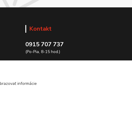
Kontakt
0915 707 737
(Po-Pia, 8-15 hod.)
ycon@ycon.sk
brazovať informácie
Vytvorené na
Eshop-rychlo.sk