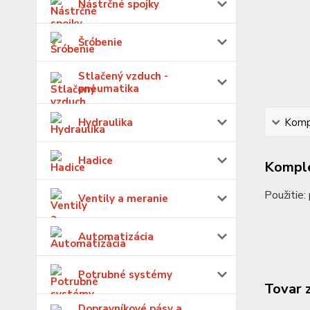
Nástrčné spojky
Šróbenie
Stlačený vzduch -
pneumatika
Hydraulika
Kompl
Hadice
Komple
Použitie:
Ventily a meranie
Automatizácia
Potrubné systémy
Tovar 
Dopravníkové pásy a