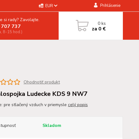
Prihlásenie
EUR
e si rady? Zavolajte.
0
ks
 707 737
za
0 €
a, 8-15 hod.)
Ohodnotiť produkt
lospojka Ludecke KDS 9 NW7
ie: pre stlačený vzduch v priemysle
celý popis
tupnosť
Skladom