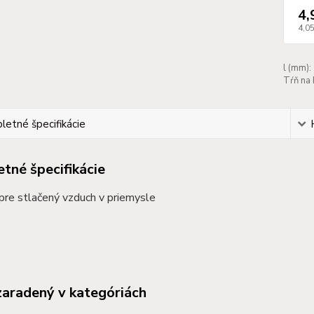
4,
4,05
l (mm):
Tŕň na 
etné špecifikácie
tné špecifikácie
 pre stlačený vzduch v priemysle
zaradený v kategóriách