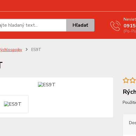
Neviet
Hľadať
0915
(Po-Pi
ýchlospojky
ES9T
T
Rých
Použit
Dos