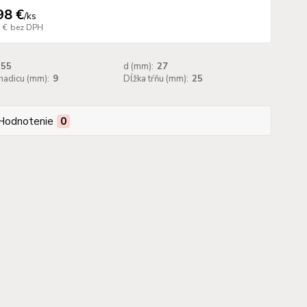
98 €
/
ks
 €
bez DPH
55
d (mm):
27
hadicu (mm):
9
Dĺžka tŕňu (mm):
25
Hodnotenie
0