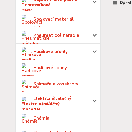
Rýchl
remene
Spojovací materiál
Pneumatické náradie
Hliníkové profily
Hadicové spony
Snímače a konektory
Elektroinštalačný
materiál
Chémia