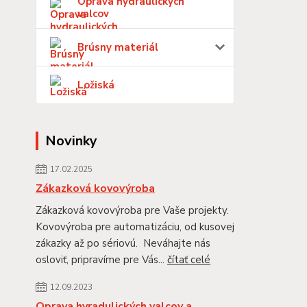
Oprava hydraulických
valcov
Brúsny materiál
Ložiská
Novinky
17.02.2025
Zákazková kovovýroba
Zákazková kovovýroba pre Vaše projekty.
Kovovýroba pre automatizáciu, od kusovej
zákazky až po sériovú. Neváhajte nás
osloviť, pripravíme pre Vás...
čítať celé
12.09.2023
Oprava hyradulických valcov a