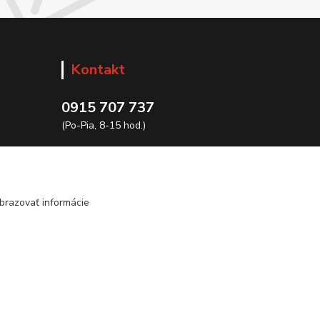
Kontakt
0915 707 737
(Po-Pia, 8-15 hod.)
ycon@ycon.sk
brazovať informácie
Vytvorené na
Eshop-rychlo.sk