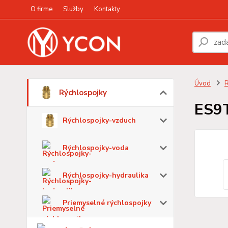
O firme
Služby
Kontakty
Úvod
R
Rýchlospojky
ES9
Rýchlospojky-vzduch
Rýchlospojky-voda
Rýchlospojky-hydraulika
Priemyselné rýchlospojky