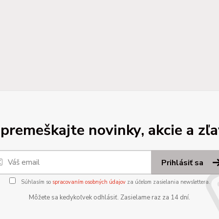
premeškajte novinky, akcie a zľa
Prihlásiť sa
Súhlasím so
spracovaním osobných údajov
za účelom zasielania newslettera.
Môžete sa kedykoľvek odhlásiť. Zasielame raz za 14 dní.