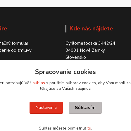
áre
Kde nás nájdete
ačný formulár
Cyrilometódska 3442/24
penie od zmluvy
94001 Nové Zámky
Slovensko
Spracovanie cookies
eri potrebujú Váš
súhlas
s použitím súborov cookies, aby Vám mohli zo
týkajúce sa Vašich záujmov.
Súhlasím
Nastavenia
Súhlas môžete odmietnuť
tu
.