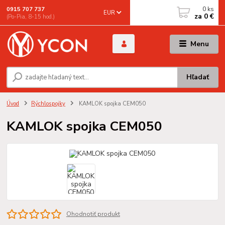
0
ks
0915 707 737
EUR
za
0 €
(Po-Pia, 8-15 hod.)
Menu
Hľadať
Úvod
Rýchlospojky
KAMLOK spojka CEM050
KAMLOK spojka CEM050
Ohodnotiť produkt