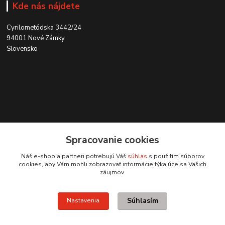
Kde nás nájdete
Cyrilometódska 3442/24
94001 Nové Zámky
Slovensko
Kontakt
Spracovanie cookies
0915 707 737
Náš e-shop a partneri potrebujú Váš
súhlas
s použitím súborov
(Po-Pia, 8-15 hod.)
cookies, aby Vám mohli zobrazovať informácie týkajúce sa Vašich
záujmov.
ycon@ycon.sk
Súhlasím
Nastavenia