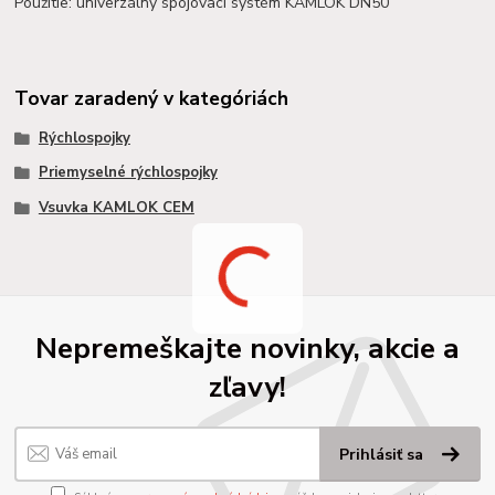
Použitie: univerzálny spojovací systém KAMLOK DN50
Tovar zaradený v kategóriách
Rýchlospojky
Priemyselné rýchlospojky
Vsuvka KAMLOK CEM
Nepremeškajte novinky, akcie a
zľavy!
Prihlásiť sa