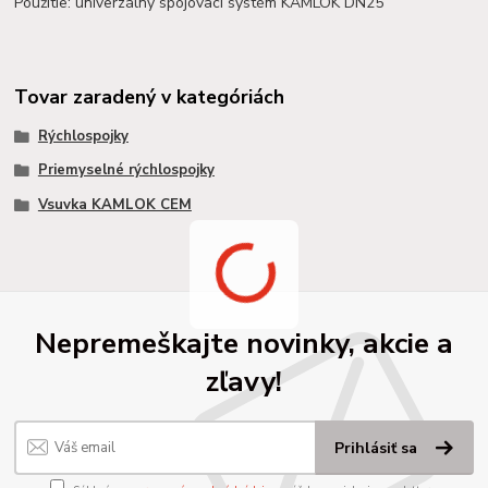
Použitie: univerzálny spojovací systém KAMLOK DN25
Tovar zaradený v kategóriách
Rýchlospojky
Priemyselné rýchlospojky
Vsuvka KAMLOK CEM
Nepremeškajte novinky, akcie a
zľavy!
Prihlásiť sa