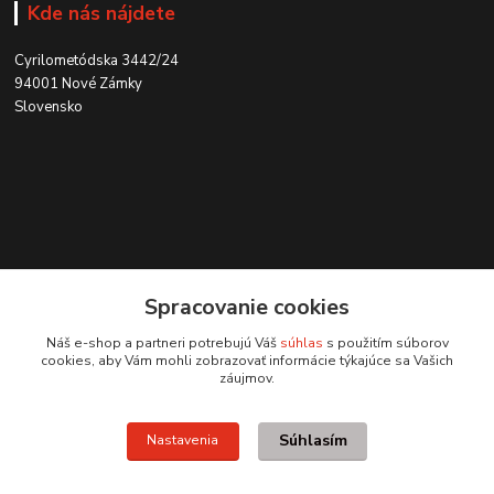
Kde nás nájdete
Cyrilometódska 3442/24
94001 Nové Zámky
Slovensko
Kontakt
Spracovanie cookies
0915 707 737
Náš e-shop a partneri potrebujú Váš
súhlas
s použitím súborov
(Po-Pia, 8-15 hod.)
cookies, aby Vám mohli zobrazovať informácie týkajúce sa Vašich
záujmov.
ycon@ycon.sk
Súhlasím
Nastavenia