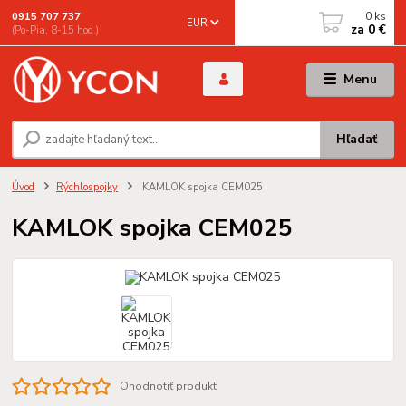
0
ks
0915 707 737
EUR
za
0 €
(Po-Pia, 8-15 hod.)
Menu
Hľadať
Úvod
Rýchlospojky
KAMLOK spojka CEM025
KAMLOK spojka CEM025
Ohodnotiť produkt