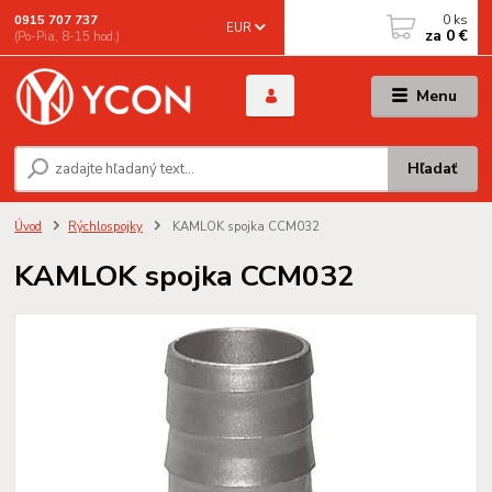
0
ks
0915 707 737
EUR
za
0 €
(Po-Pia, 8-15 hod.)
Menu
Hľadať
Úvod
Rýchlospojky
KAMLOK spojka CCM032
KAMLOK spojka CCM032