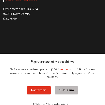
Cyrilometódska 3442/24
94001 Nové Zámky
Slovensko
Kontakt
Spracovanie cookies
0915 707 737
Náš e-shop a partneri potrebujú Váš
súhlas
s použitím súborov
(Po-Pia, 8-15 hod.)
cookies, aby Vám mohli zobrazovať informácie týkajúce sa Vašich
záujmov.
ycon@ycon.sk
Súhlasím
Nastavenia
Súhlas môžete odmietnuť
tu
.