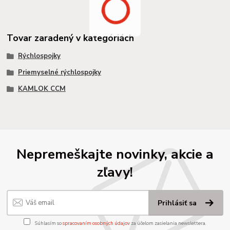
Tovar zaradený v kategóriách
Rýchlospojky
Priemyselné rýchlospojky
KAMLOK CCM
Nepremeškajte novinky, akcie a
zľavy!
Prihlásiť sa
Súhlasím so
spracovaním osobných údajov
za účelom zasielania newslettera.