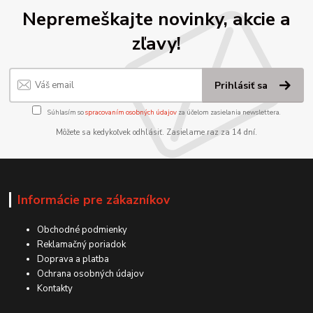
Nepremeškajte novinky, akcie a
zľavy!
Prihlásiť sa
Súhlasím so
spracovaním osobných údajov
za účelom zasielania newslettera.
Môžete sa kedykoľvek odhlásiť. Zasielame raz za 14 dní.
Informácie pre zákazníkov
Obchodné podmienky
Reklamačný poriadok
Doprava a platba
Ochrana osobných údajov
Kontakty