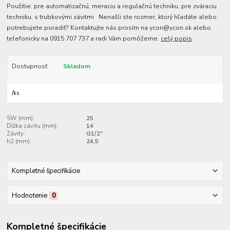
Použitie: pre automatizačnú, meraciu a regulačnú techniku, pre zváraciu
techniku, s trubkovými závitmi Nenašli ste rozmer, ktorý hľadáte alebo
potrebujete poradiť? Kontaktujte nás prosím na ycon@ycon.sk alebo
telefonicky na 0915 707 737 a radi Vám pomôžeme.
celý popis
Dostupnosť
Skladom
/
ks
SW (mm):
25
Dĺžka závitu (mm):
14
Závity:
G1/2"
h2 (mm):
24,5
Kompletné špecifikácie
Hodnotenie
0
Kompletné špecifikácie