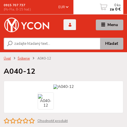
0
ks
0915 707 737
EUR
za
0 €
(Po-Pia, 8-15 hod.)
Menu
Hľadať
Úvod
Šróbenie
A040-12
A040-12
Ohodnotiť produkt