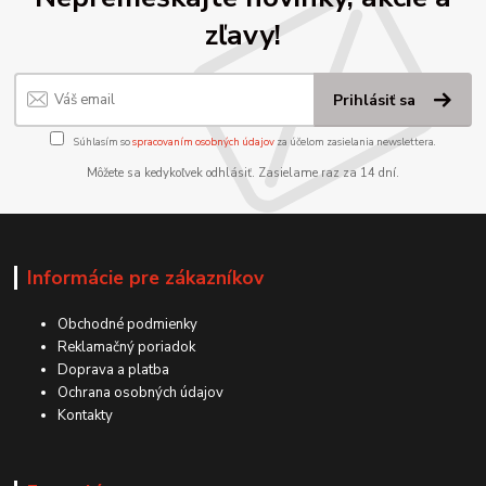
zľavy!
Prihlásiť sa
Súhlasím so
spracovaním osobných údajov
za účelom zasielania newslettera.
Môžete sa kedykoľvek odhlásiť. Zasielame raz za 14 dní.
Informácie pre zákazníkov
Obchodné podmienky
Reklamačný poriadok
Doprava a platba
Ochrana osobných údajov
Kontakty