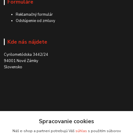
Formuláre
Reklamačný formulár
Odstúpenie od zmluvy
Kde nás nájdete
Cyrilometódska 3442/24
94001 Nové Zámky
Slovensko
Kontakt
Spracovanie cookies
0915 707 737
Náš e-shop a partneri potrebujú Váš
súhlas
s použitím súborov