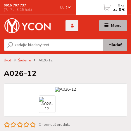
0
ks
0915 707 737
EUR
za
0 €
(Po-Pia, 8-15 hod.)
Menu
Hľadať
Úvod
Šróbenie
A026-12
A026-12
Ohodnotiť produkt