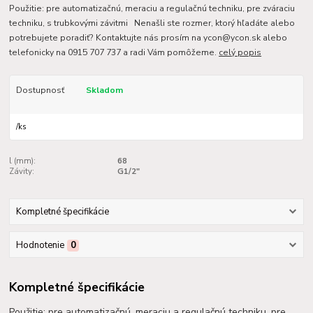
Použitie: pre automatizačnú, meraciu a regulačnú techniku, pre zváraciu
techniku, s trubkovými závitmi Nenašli ste rozmer, ktorý hľadáte alebo
potrebujete poradiť? Kontaktujte nás prosím na ycon@ycon.sk alebo
telefonicky na 0915 707 737 a radi Vám pomôžeme.
celý popis
Dostupnosť
Skladom
/
ks
l (mm):
68
Závity:
G1/2"
Kompletné špecifikácie
Hodnotenie
0
Kompletné špecifikácie
Použitie: pre automatizačnú, meraciu a regulačnú techniku, pre