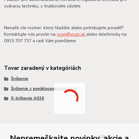
zváraciu techniku, s trubkovými závitmi
Nenašli ste rozmer, ktorý hľadáte alebo potrebujete poradiť?
Kontaktujte nás prosím na
ycon@ycon.sk
alebo telefonicky na
0915 707 737 a radi Vám pomôžeme.
Tovar zaradený v kategóriách
Šróbenie
Šróbenie z poniklovanej mosadze
X-šróbenie A026
Nepremeškajte novinky, akcie a