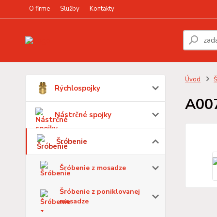
O firme
Služby
Kontakty
Úvod
Š
Rýchlospojky
A00
Nástrčné spojky
Šróbenie
Šróbenie z mosadze
Šróbenie z poniklovanej
mosadze