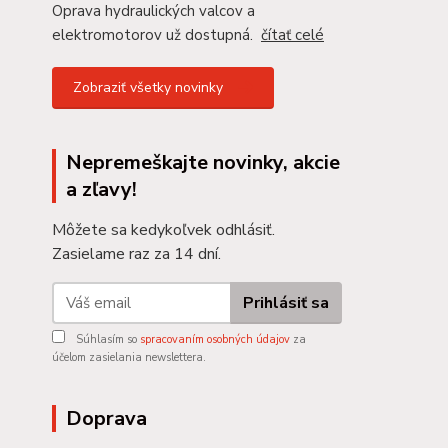
Oprava hydraulických valcov a
elektromotorov už dostupná.
čítať celé
Zobraziť všetky novinky
Nepremeškajte novinky, akcie
a zľavy!
Môžete sa kedykoľvek odhlásiť.
Zasielame raz za 14 dní.
Prihlásiť sa
Súhlasím so
spracovaním osobných údajov
za
účelom zasielania newslettera.
Doprava