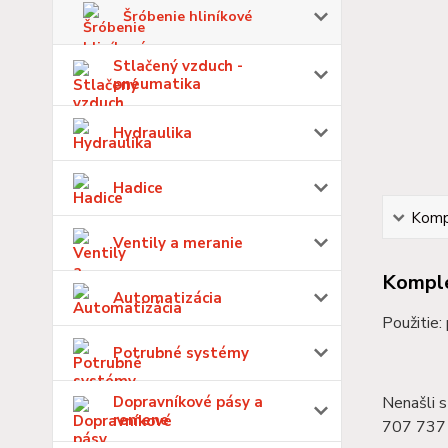
Šróbenie hliníkové
Stlačený vzduch -
pneumatika
Hydraulika
Hadice
Kompl
Ventily a meranie
Komple
Automatizácia
Použitie:
Potrubné systémy
Dopravníkové pásy a
Nenašli s
remene
707 737 