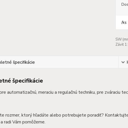
Dos
/
ks
SW (mm
Závit 1:
etné špecifikácie
tné špecifikácie
 pre automatizačnú, meraciu a regulačnú techniku, pre zváraciu te
te rozmer, ktorý hľadáte alebo potrebujete poradiť? Kontaktujt
a radi Vám pomôžeme.