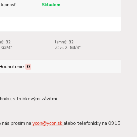
tupnosť
Skladom
):
32
l (mm):
32
G3/4"
Závit 2:
G3/4"
Hodnotenie
0
chniku, s trubkovými závitmi
e nás prosím na
ycon@ycon.sk
alebo telefonicky na 0915