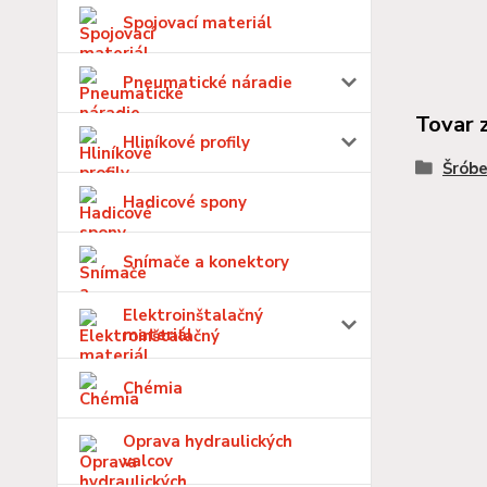
Spojovací materiál
Pneumatické náradie
Tovar 
Hliníkové profily
Šróbe
Hadicové spony
Snímače a konektory
Elektroinštalačný
materiál
Chémia
Oprava hydraulických
valcov