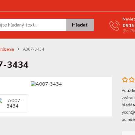
Neviet
Hľadať
0915
(Po-Pi
róbenie
A007-3434
7-3434
Použit
zvárac
hľadát
ycon@y
pomôž