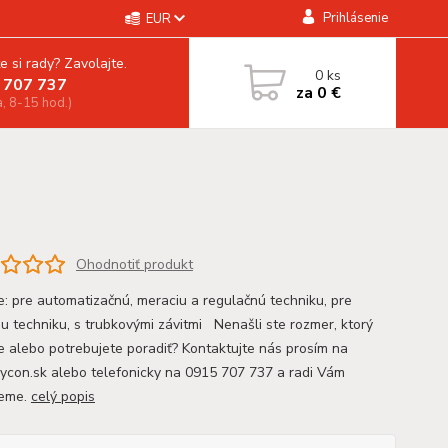
Prihlásenie
EUR
e si rady? Zavolajte.
0
ks
 707 737
za
0 €
a, 8-15 hod.)
Ohodnotiť produkt
ie: pre automatizačnú, meraciu a regulačnú techniku, pre
iu techniku, s trubkovými závitmi Nenašli ste rozmer, ktorý
e alebo potrebujete poradiť? Kontaktujte nás prosím na
con.sk alebo telefonicky na 0915 707 737 a radi Vám
eme.
celý popis