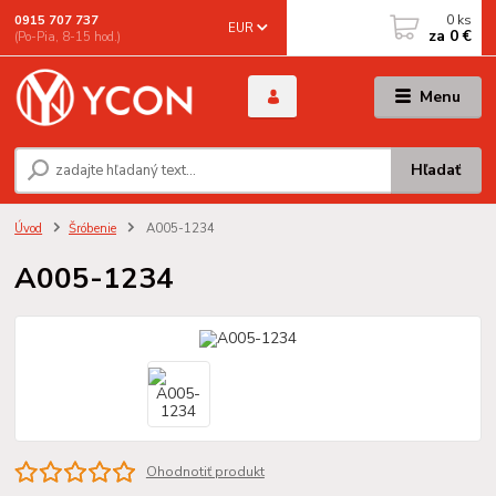
0
ks
0915 707 737
EUR
za
0 €
(Po-Pia, 8-15 hod.)
Menu
Hľadať
Úvod
Šróbenie
A005-1234
A005-1234
Ohodnotiť produkt