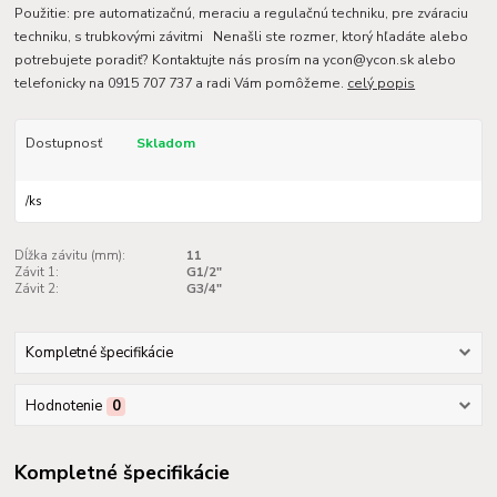
Použitie: pre automatizačnú, meraciu a regulačnú techniku, pre zváraciu
techniku, s trubkovými závitmi Nenašli ste rozmer, ktorý hľadáte alebo
potrebujete poradiť? Kontaktujte nás prosím na ycon@ycon.sk alebo
telefonicky na 0915 707 737 a radi Vám pomôžeme.
celý popis
Dostupnosť
Skladom
/
ks
Dĺžka závitu (mm):
11
Závit 1:
G1/2"
Závit 2:
G3/4"
Kompletné špecifikácie
Hodnotenie
0
Kompletné špecifikácie