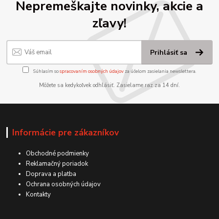
Nepremeškajte novinky, akcie a
zľavy!
Prihlásiť sa
Súhlasím so
spracovaním osobných údajov
za účelom zasielania newslettera.
Môžete sa kedykoľvek odhlásiť. Zasielame raz za 14 dní.
Informácie pre zákazníkov
Obchodné podmienky
Reklamačný poriadok
Doprava a platba
Ochrana osobných údajov
Kontakty