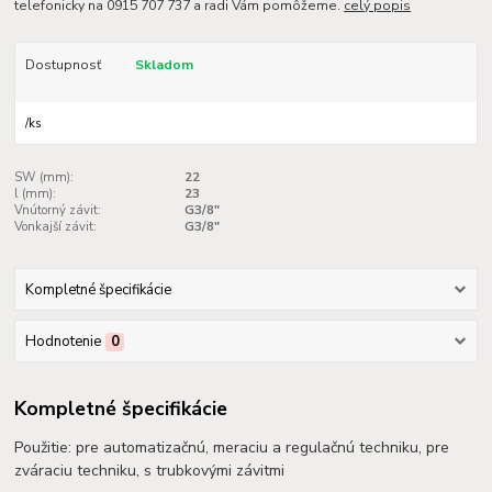
telefonicky na 0915 707 737 a radi Vám pomôžeme.
celý popis
Dostupnosť
Skladom
/
ks
SW (mm):
22
l (mm):
23
Vnútorný závit:
G3/8"
Vonkajší závit:
G3/8"
Kompletné špecifikácie
Hodnotenie
0
Kompletné špecifikácie
Použitie: pre automatizačnú, meraciu a regulačnú techniku, pre
zváraciu techniku, s trubkovými závitmi