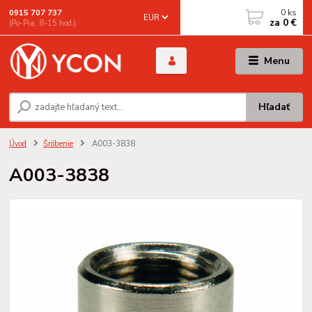
0
ks
0915 707 737
EUR
za
0 €
(Po-Pia, 8-15 hod.)
Menu
Hľadať
Úvod
Šróbenie
A003-3838
A003-3838