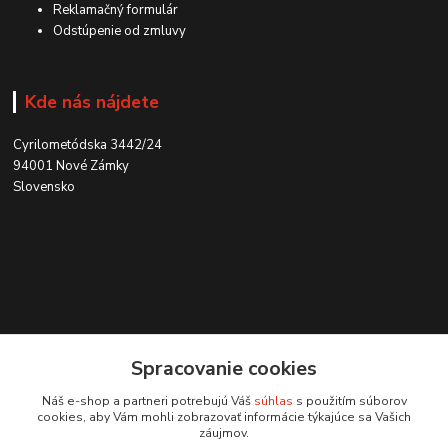
Reklamačný formulár
Odstúpenie od zmluvy
Kde nás nájdete
Cyrilometódska 3442/24
94001 Nové Zámky
Slovensko
Kontakt
Spracovanie cookies
0915 707 737
Náš e-shop a partneri potrebujú Váš
súhlas
s použitím súborov
(Po-Pia, 8-15 hod.)
cookies, aby Vám mohli zobrazovať informácie týkajúce sa Vašich
záujmov.